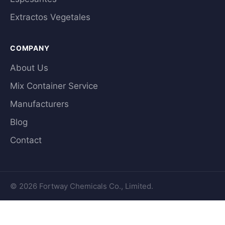
Extractos Vegetales
COMPANY
About Us
Mix Container Service
Manufacturers
Blog
Contact
© 2026 Fortway Chemicals Co., Limited.