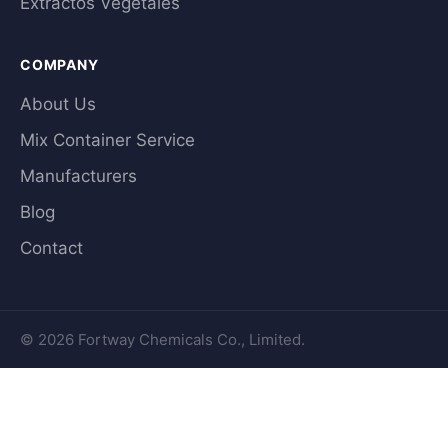
Extractos Vegetales
COMPANY
About Us
Mix Container Service
Manufacturers
Blog
Contact
© 2026 Fortway Chemicals Co., Limited.