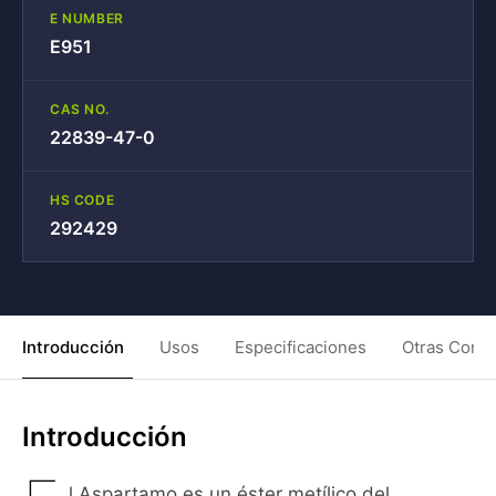
E NUMBER
E951
CAS NO.
22839-47-0
HS CODE
292429
Introducción
Usos
Especificaciones
Otras Condi
Introducción
l Aspartamo es un éster metílico del