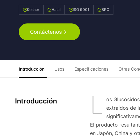
Kosher
Halal
ISO 9001
BRC
Contáctenos
Introducción
Usos
Especificaciones
Otras Con
L
os Glucósidos
Introducción
extraídos de l
significativam
El producto resultant
en Japón, China y ot