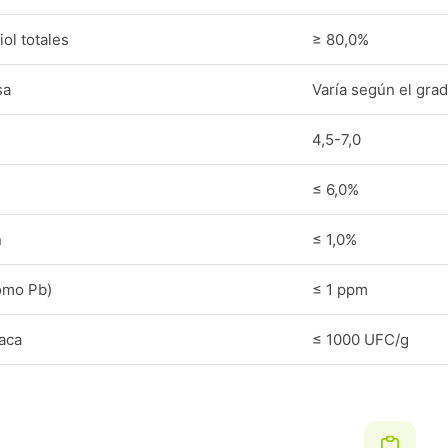
ol totales
≥ 80,0%
sa
Varía según el gra
4,5-7,0
≤ 6,0%
n
≤ 1,0%
omo Pb)
≤ 1 ppm
laca
≤ 1000 UFC/g