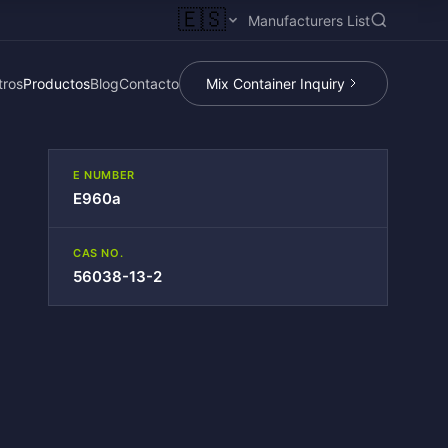
🇪🇸
Manufacturers List
tros
Productos
Blog
Contacto
Mix Container Inquiry
E NUMBER
E960a
CAS NO.
56038-13-2