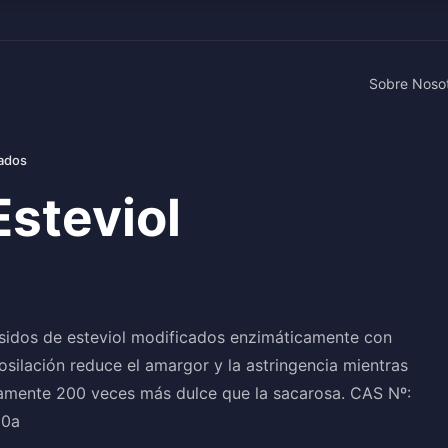
Sobre Noso
lados
steviol
ósidos de esteviol modificados enzimáticamente con
silación reduce el amargor y la astringencia mientras
damente 200 veces más dulce que la sacarosa. CAS Nº:
60a