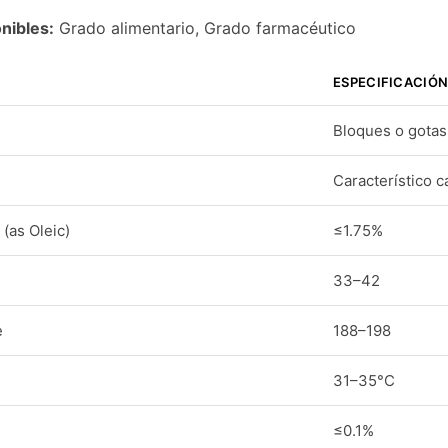
nibles:
Grado alimentario, Grado farmacéutico
ESPECIFICACIÓ
Bloques o gotas 
Característico 
 (as Oleic)
≤1.75%
33–42
e
188–198
31–35°C
≤0.1%