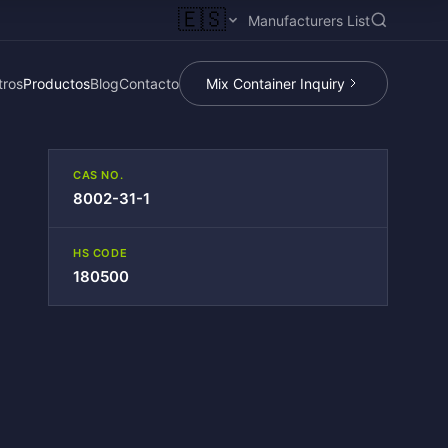
🇪🇸
Manufacturers List
tros
Productos
Blog
Contacto
Mix Container Inquiry
CAS NO.
8002-31-1
HS CODE
180500