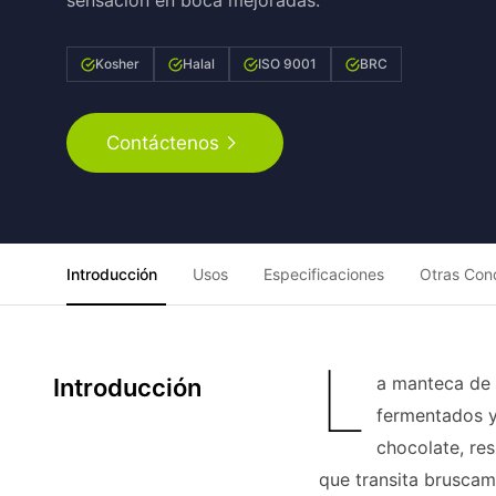
sensación en boca mejoradas.
Kosher
Halal
ISO 9001
BRC
Contáctenos
Introducción
Usos
Especificaciones
Otras Con
L
a manteca de 
Introducción
fermentados y 
chocolate, res
que transita bruscam