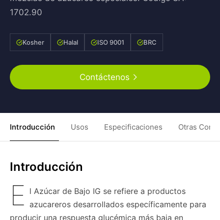
1702.90
Kosher
Halal
ISO 9001
BRC
Contáctenos
Introducción
Usos
Especificaciones
Otras Condi
Introducción
E
l Azúcar de Bajo IG se refiere a productos
azucareros desarrollados específicamente para
producir una respuesta glucémica más baja en