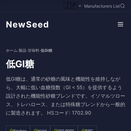
🇯🇵
Manufacturers List
NewSeed
ホーム
›
製品
›
甘味料
›
低GI糖
低GI糖
低GI糖は、通常の砂糖の風味と機能性を維持しなが
ら、大幅に低い血糖指数（GI < 55）を提供するよう
設計された機能性砂糖ブレンドです。イソマルツロー
ス、トレハロース、または特殊糖ブレンドから一般的
に製造されます。 HSコード: 1702.90
Kosher
Halal
ISO 9001
BRC