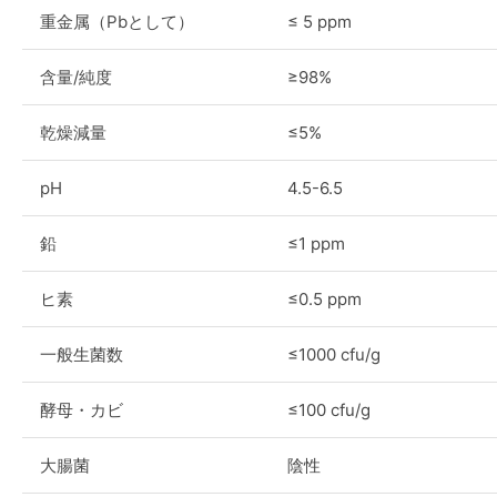
重金属（Pbとして）
≤ 5 ppm
含量/純度
≥98%
乾燥減量
≤5%
pH
4.5-6.5
鉛
≤1 ppm
ヒ素
≤0.5 ppm
一般生菌数
≤1000 cfu/g
酵母・カビ
≤100 cfu/g
大腸菌
陰性