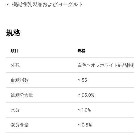
機能性乳製品およびヨーグルト
規格
項目
規格
外観
白色〜オフホワイト結晶性
血糖指数
≤ 55
総糖分含量
≥ 95.0%
水分
≤ 1.0%
灰分含量
≤ 0.5%