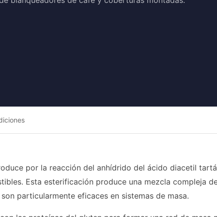
 de blanqueadores de café y coberturas montadas.
diciones
oduce por la reacción del anhídrido del ácido diacetil tart
tibles. Esta esterificación produce una mezcla compleja d
 son particularmente eficaces en sistemas de masa.