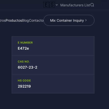
🇪🇸
Manufacturers List
tros
Productos
Blog
Contacto
Mix Container Inquiry
E NUMBER
E472e
CAS NO.
6027-23-2
HS CODE
292219