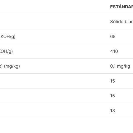
ESTÁNDA
Sólido bla
gKOH/g)
68
KOH/g)
410
) (mg/kg)
0,1 mg/kg
15
15
13