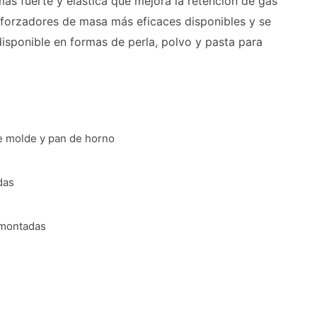
ás fuerte y elástica que mejora la retención de gas
reforzadores de masa más eficaces disponibles y se
isponible en formas de perla, polvo y pasta para
e molde y pan de horno
das
 montadas