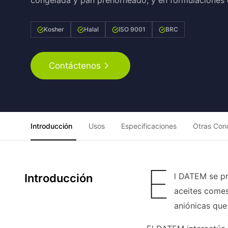
congelada y pan prehorneado, y en formulaciones
Kosher
Halal
ISO 9001
BRC
Contáctenos
Introducción
Usos
Especificaciones
Otras Con
E
l DATEM se pr
Introducción
aceites comes
aniónicas que