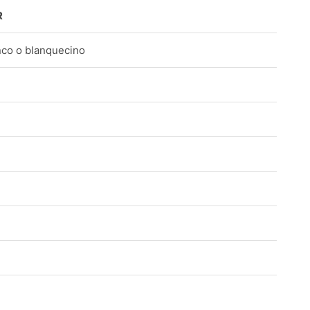
R
nco o blanquecino