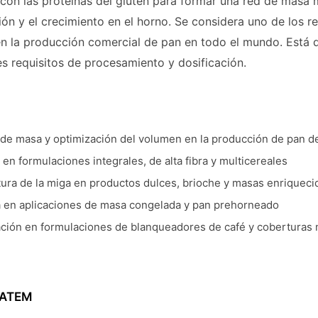
con las proteínas del gluten para formar una red de masa m
ión y el crecimiento en el horno. Se considera uno de los 
en la producción comercial de pan en todo el mundo. Está d
es requisitos de procesamiento y dosificación.
de masa y optimización del volumen en la producción de pan d
en formulaciones integrales, de alta fibra y multicereales
tura de la miga en productos dulces, brioche y masas enriqueci
ra en aplicaciones de masa congelada y pan prehorneado
ación en formulaciones de blanqueadores de café y coberturas
 DATEM