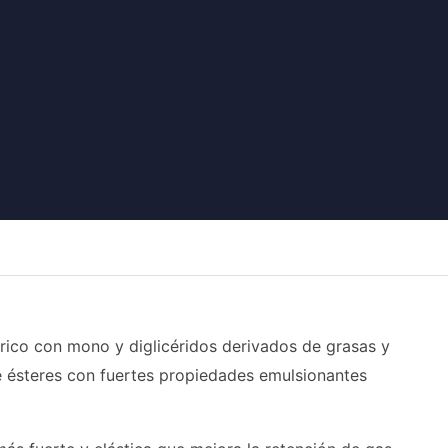
árico con mono y diglicéridos derivados de grasas y
e ésteres con fuertes propiedades emulsionantes