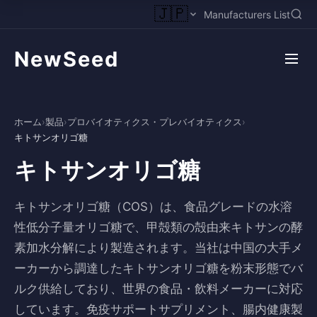
🇯🇵
Manufacturers List
NewSeed
ホーム
›
製品
›
プロバイオティクス・プレバイオティクス
›
キトサンオリゴ糖
キトサンオリゴ糖
キトサンオリゴ糖（COS）は、食品グレードの水溶
性低分子量オリゴ糖で、甲殻類の殻由来キトサンの酵
素加水分解により製造されます。当社は中国の大手メ
ーカーから調達したキトサンオリゴ糖を粉末形態でバ
ルク供給しており、世界の食品・飲料メーカーに対応
しています。免疫サポートサプリメント、腸内健康製