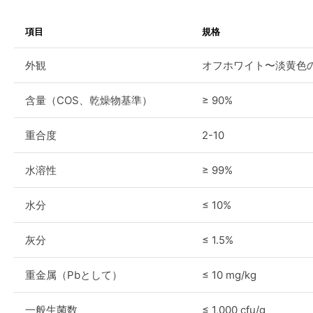
項目
規格
外観
オフホワイト〜淡黄色
含量（COS、乾燥物基準）
≥ 90%
重合度
2-10
水溶性
≥ 99%
水分
≤ 10%
灰分
≤ 1.5%
重金属（Pbとして）
≤ 10 mg/kg
一般生菌数
≤ 1,000 cfu/g