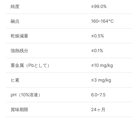
純度
≥99.0%
融点
160–164°C
乾燥減量
≤0.5%
強熱残分
≤0.1%
重金属（Pbとして）
≤10 mg/kg
ヒ素
≤3 mg/kg
pH（10%溶液）
6.0–7.5
賞味期限
24ヶ月