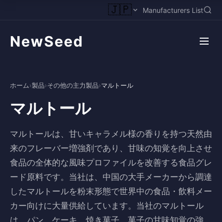
🇯🇵
Manufacturers List
NewSeed
ホーム
›
製品
›
その他の主力製品
›
マルトール
マルトール
マルトールは、甘いキャラメル様の香りを持つ天然由
来のフレーバー増強剤であり、甘味の知覚を向上させ
食品の全体的な風味プロファイルを改善する食品グレ
ード原料です。当社は、中国の大手メーカーから調達
したマルトールを粉末形態で世界中の食品・飲料メー
カー向けに大量供給しています。当社のマルトール
は、パン、ケーキ、焼き菓子、菓子の甘味知覚の強