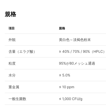
規格
項目
規格
外観
黄白色～淡褐色粉末
含量（エラグ酸）
≥ 40% / 70% / 90%（HPLC
粒度
95%が80メッシュ通過
水分
≤ 5.0%
重金属
≤ 10 ppm
一般生菌数
≤ 1,000 CFU/g