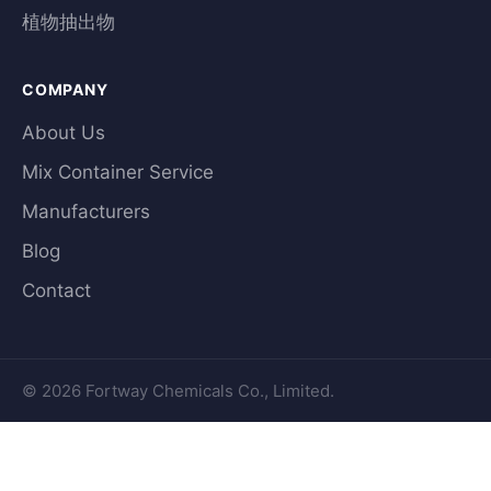
植物抽出物
COMPANY
About Us
Mix Container Service
Manufacturers
Blog
Contact
© 2026 Fortway Chemicals Co., Limited.