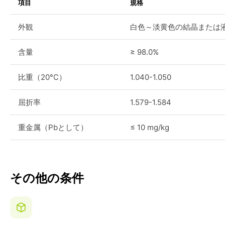
項目
規格
外観
白色～淡黄色の結晶または
含量
≥ 98.0%
比重（20°C）
1.040-1.050
屈折率
1.579-1.584
重金属（Pbとして）
≤ 10 mg/kg
その他の条件