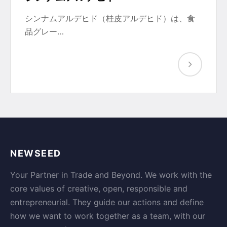
シンナムアルデヒド（桂皮アルデヒド）は、食
品グレー…
NEWSEED
Your Partner in Trade and Beyond. We work with the
core values of creative, open, responsible and
entrepreneurial. They guide our actions and define
how we want to work together as a team, with our