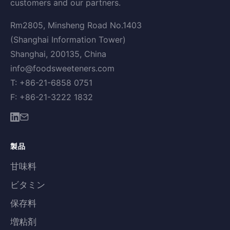
customers and our partners.
Rm2805, Minsheng Road No.1403
(Shanghai Information Tower)
Shanghai, 200135, China
info@foodsweeteners.com
T: +86-21-6858 0751
F: +86-21-3222 1832
製品
甘味料
ビタミン
保存料
増粘剤