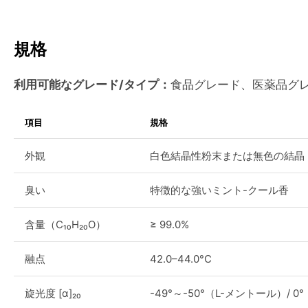
規格
利用可能なグレード/タイプ：
食品グレード、医薬品グ
項目
規格
外観
白色結晶性粉末または無色の結晶
臭い
特徴的な強いミント-クール香
含量（C₁₀H₂₀O）
≥ 99.0%
融点
42.0–44.0°C
旋光度 [α]₂₀
-49°～-50°（L-メントール）/ 