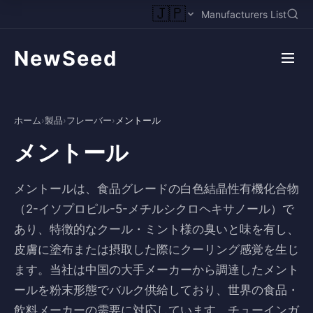
🇯🇵
Manufacturers List
NewSeed
ホーム
›
製品
›
フレーバー
›
メントール
メントール
メントールは、食品グレードの白色結晶性有機化合物
（2-イソプロピル-5-メチルシクロヘキサノール）で
あり、特徴的なクール・ミント様の臭いと味を有し、
皮膚に塗布または摂取した際にクーリング感覚を生じ
ます。当社は中国の大手メーカーから調達したメント
ールを粉末形態でバルク供給しており、世界の食品・
飲料メーカーの需要に対応しています。チューインガ