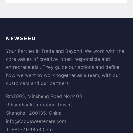
NEWSEED
Your Partner in Trade and Beyond. We work with the
core values of creative, open, responsible and
entrepreneurial. They guide our actions and define
how we want to work together as a team, with our
customers and our partners.
Rm2805, Minsheng Road No.1403
(Shanghai Information Tower)
Shanghai, 200135, China
info@foodsweeteners.com
T: +86-21-6858 0751