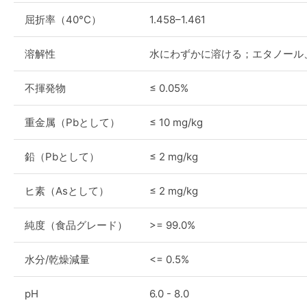
屈折率（40°C）
1.458–1.461
溶解性
水にわずかに溶ける；エタノール
不揮発物
≤ 0.05%
重金属（Pbとして）
≤ 10 mg/kg
鉛（Pbとして）
≤ 2 mg/kg
ヒ素（Asとして）
≤ 2 mg/kg
純度（食品グレード）
>= 99.0%
水分/乾燥減量
<= 0.5%
pH
6.0 - 8.0