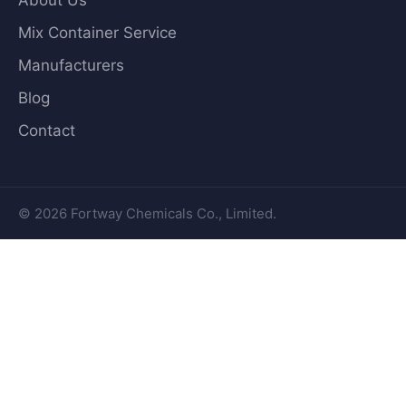
About Us
Mix Container Service
Manufacturers
Blog
Contact
© 2026 Fortway Chemicals Co., Limited.