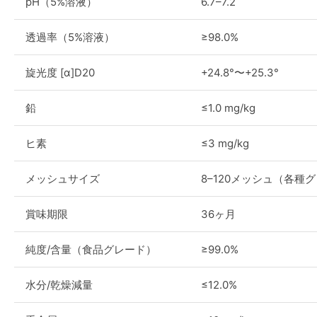
pH（5%溶液）
6.7–7.2
透過率（5%溶液）
≥98.0%
旋光度 [α]D20
+24.8°〜+25.3°
鉛
≤1.0 mg/kg
ヒ素
≤3 mg/kg
メッシュサイズ
8–120メッシュ（各種
賞味期限
36ヶ月
純度/含量（食品グレード）
≥99.0%
水分/乾燥減量
≤12.0%