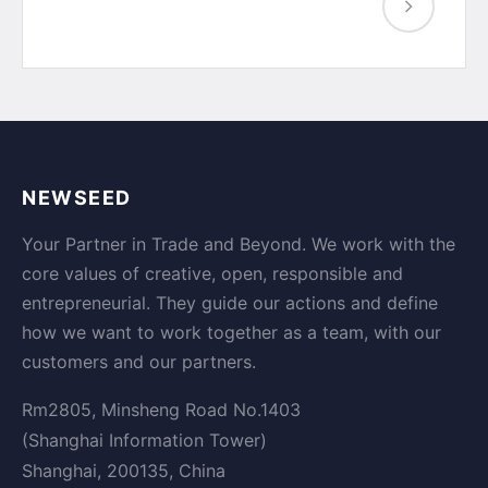
NEWSEED
Your Partner in Trade and Beyond. We work with the
core values of creative, open, responsible and
entrepreneurial. They guide our actions and define
how we want to work together as a team, with our
customers and our partners.
Rm2805, Minsheng Road No.1403
(Shanghai Information Tower)
Shanghai, 200135, China