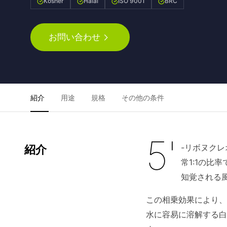
Kosher
Halal
ISO 9001
BRC
お問い合わせ
紹介
用途
規格
その他の条件
5'
-リボヌクレ
紹介
常1:1の
知覚される
この相乗効果により、
水に容易に溶解する白