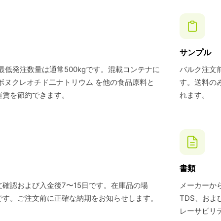
サンプル
最低発注数量は通常500kgです。混載コンテナに
バルク注文前
リボヌクレオチド二ナトリウム を他の食品原料と
す。送料の
運賃を節約できます。
れます。
書類
確認および入金後7〜15日です。在庫品の場
メーカーから
です。ご注文前に正確な納期をお知らせします。
TDS、お
レーサビリ