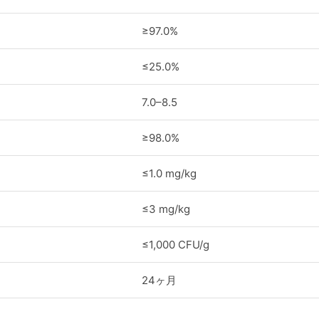
≥97.0%
≤25.0%
7.0–8.5
≥98.0%
≤1.0 mg/kg
≤3 mg/kg
≤1,000 CFU/g
24ヶ月