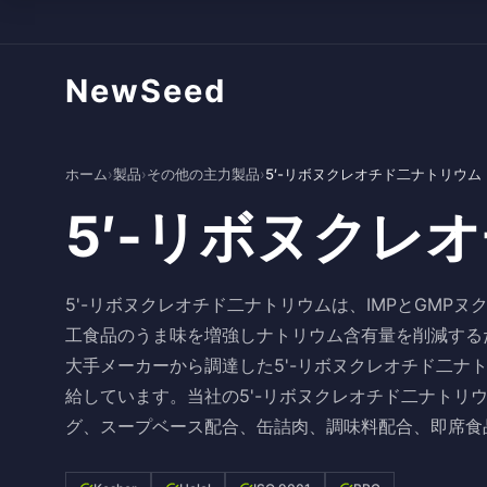
NewSeed
ホーム
›
製品
›
その他の主力製品
›
5′-リボヌクレオチド二ナトリウム
5′-リボヌクレ
5'-リボヌクレオチド二ナトリウムは、IMPとGMP
工食品のうま味を増強しナトリウム含有量を削減する
大手メーカーから調達した5'-リボヌクレオチド二ナ
給しています。当社の5'-リボヌクレオチド二ナトリ
グ、スープベース配合、缶詰肉、調味料配合、即席食