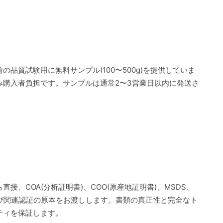
の品質試験用に無料サンプル(100〜500g)を提供していま
み購入者負担です。サンプルは通常2〜3営業日以内に発送さ
直接、COA(分析証明書)、COO(原産地証明書)、MSDS、
よび関連認証の原本をお渡しします。書類の真正性と完全なト
ティを保証します。