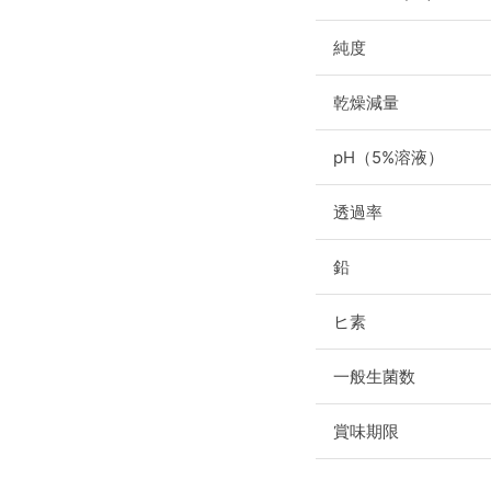
純度
乾燥減量
pH（5%溶液）
透過率
鉛
ヒ素
一般生菌数
賞味期限