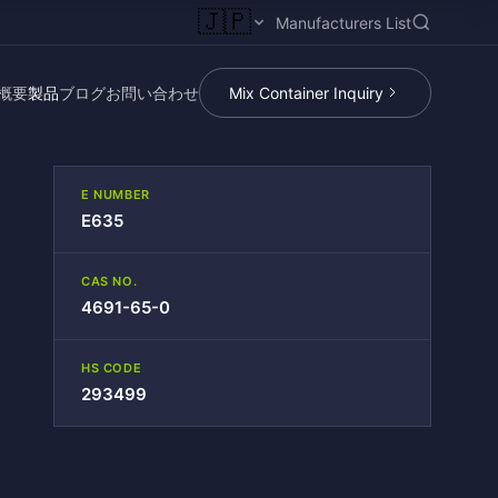
🇯🇵
Manufacturers List
概要
製品
ブログ
お問い合わせ
Mix Container Inquiry
E NUMBER
E635
CAS NO.
4691-65-0
HS CODE
293499