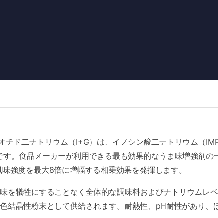
オチド二ナトリウム（I+G）は、イノシン酸二ナトリウム（I
比率です。食品メーカーが利用できる最も効果的なうま味増強剤
風味強度を最大8倍に増幅する相乗効果を発揮します。
味を犠牲にすることなく全体的な調味料およびナトリウムレベ
色結晶性粉末として供給されます。耐熱性、pH耐性があり、