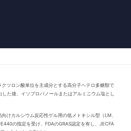
ガラクツロン酸単位を主成分とする高分子ヘテロ多糖類で
出した後、イソプロパノールまたはアルミニウム塩とし
製品向けカルシウム反応性ゲル用の低メトキシル型（LM、
440の指定を受け、FDAのGRAS認定を有し、JECFA