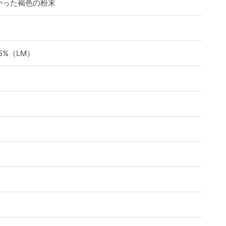
かった褐色の粉末
45%（LM）
ド