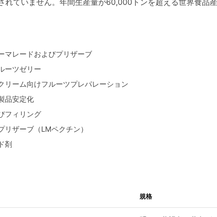
定されていません。年間生産量が60,000トンを超える世界食品
ーマレードおよびプリザーブ
ルーツゼリー
クリーム向けフルーツプレパレーション
製品安定化
びフィリング
プリザーブ（LMペクチン）
ド剤
規格