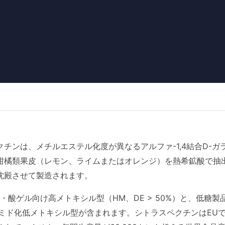
クチンは、メチルエステル化度が異なるアルファ-1,4結合D-
柑橘類果皮（レモン、ライムまたはオレンジ）を熱希鉱酸で抽
沈殿させて製造されます。
・酸ゲル向け高メトキシル型（HM、DE > 50%）と、低糖
びアミド化低メトキシル型が含まれます。シトラスペクチンはEUでE