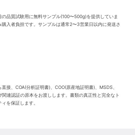
の品質試験用に無料サンプル(100〜500g)を提供していま
み購入者負担です。サンプルは通常2〜3営業日以内に発送さ
直接、COA(分析証明書)、COO(原産地証明書)、MSDS、
よび関連認証の原本をお渡しします。書類の真正性と完全なト
ティを保証します。