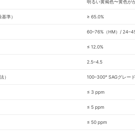
明るい黄褐色〜黄色が
燥基準）
≥ 65.0%
60–76%（HM）/ 24–
≤ 12.0%
2.5–4.5
G法）
100–300° SAGグレー
≤ 3 ppm
≤ 5 ppm
≤ 50 ppm