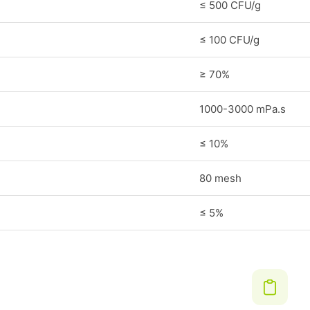
≤ 500 CFU/g
≤ 100 CFU/g
≥ 70%
1000-3000 mPa.s
≤ 10%
80 mesh
≤ 5%