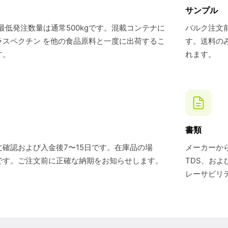
サンプル
最低発注数量は通常500kgです。混載コンテナに
バルク注文前
ラスペクチン を他の食品原料と一度に出荷するこ
す。送料の
す。
れます。
書類
確認および入金後7〜15日です。在庫品の場
メーカーから
です。ご注文前に正確な納期をお知らせします。
TDS、お
レーサビリ