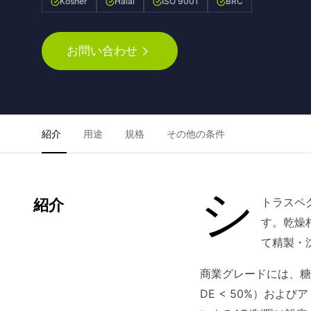
Kosher
Halal
ISO 9001
BRC
お問い合わせ
紹介
用途
規格
その他の条件
シ
トラスペ
紹介
す。乾燥
て精製・
商業グレードには、糖
DE < 50%）およ