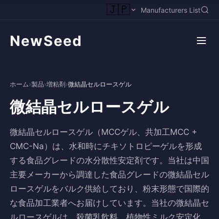
🇯🇵
Manufacturers List
NewSeed
ホーム
›
製品
›
増粘剤
›
微結晶セルロースゲル
微結晶セルロースゲル
微結晶セルロースゲル（MCCゲル、共加工MCC +
CMC-Na）は、水和時にチキソトロピーゲルを形成
する食品グレードの水分散性安定剤です。当社は中国
主要メーカーから調達した食品グレードの微結晶セル
ロースゲルをバルク供給しており、粉末形態で国際的
な食品加工業者へお届けしています。当社の微結晶セ
ルロースゲルは、殺菌乳飲料、植物性ミルク安定化、