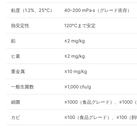
粘度（1.2%、25°C）
40–200 mPa·s（グレード依存）
熱安定性
120°Cまで安定
鉛
≤2 mg/kg
ヒ素
≤2 mg/kg
重金属
≤10 mg/kg
一般生菌数
≤1,000 cfu/g
細菌
≤1000（食品グレード）、≤100
カビ
≤100（食品グレード）、≤100（