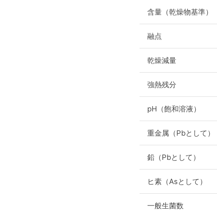
含量（乾燥物基準）
融点
乾燥減量
強熱残分
pH（飽和溶液）
重金属（Pbとして）
鉛（Pbとして）
ヒ素（Asとして）
一般生菌数