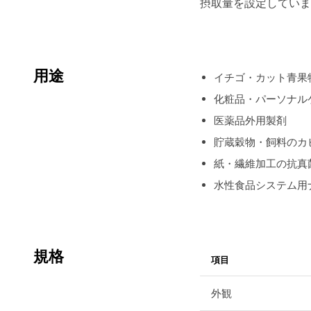
摂取量を設定していま
用途
イチゴ・カット青果
化粧品・パーソナル
医薬品外用製剤
貯蔵穀物・飼料のカ
紙・繊維加工の抗真
水性食品システム用
規格
項目
外観