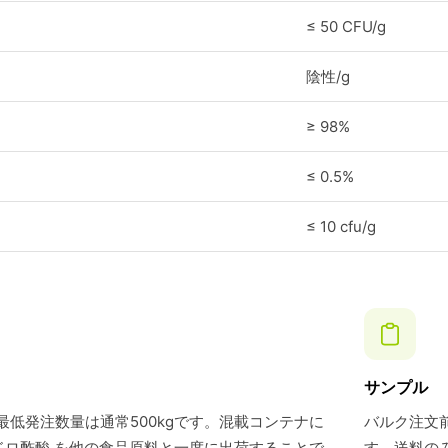
≤ 50 CFU/g
陰性/g
≥ 98%
≤ 0.5%
≤ 10 cfu/g
サンプル
最低発注数量は通常500kgです。混載コンテナに
バルク注文前
ドロ酢酸 を他の食品原料と一度に出荷することで
す。送料の