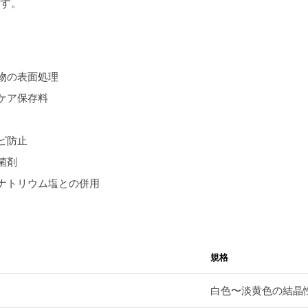
す。
物の表面処理
ケア保存料
ビ防止
菌剤
ナトリウム塩との併用
規格
白色〜淡黄色の結晶