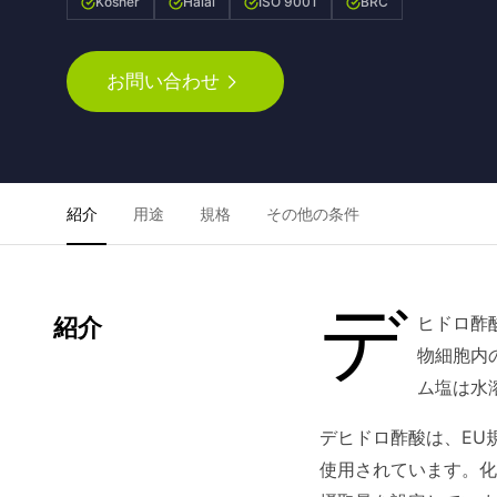
Kosher
Halal
ISO 9001
BRC
お問い合わせ
紹介
用途
規格
その他の条件
デ
ヒドロ酢
紹介
物細胞内の
ム塩は水
デヒドロ酢酸は、EU
使用されています。化