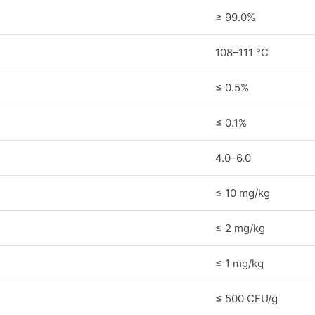
≥ 99.0%
108–111 °C
≤ 0.5%
≤ 0.1%
4.0–6.0
≤ 10 mg/kg
≤ 2 mg/kg
≤ 1 mg/kg
≤ 500 CFU/g