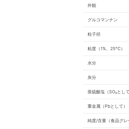
外観
グルコマンナン
粒子径
粘度（1%、25°C）
水分
灰分
亜硫酸塩（SO₂とし
重金属（Pbとして）
純度/含量（食品グレ