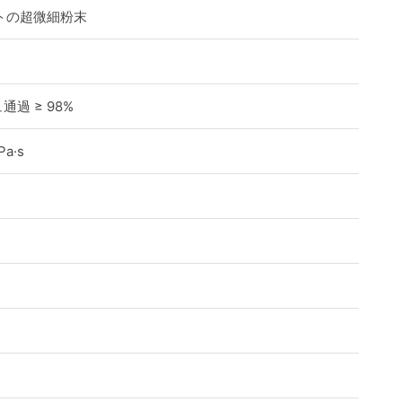
トの超微細粉末
通過 ≥ 98%
Pa·s