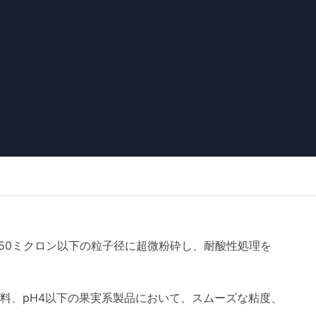
50ミクロン以下の粒子径に超微粉砕し、耐酸性処理を
料、pH4以下の果実系製品において、スムーズな粘度、