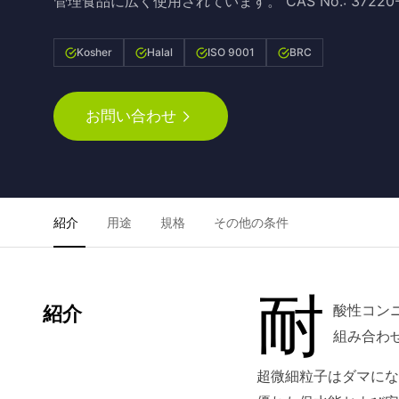
管理食品に広く使用されています。 CAS No.: 37220-17-0
Kosher
Halal
ISO 9001
BRC
お問い合わせ
紹介
用途
規格
その他の条件
耐
酸性コン
紹介
組み合わ
超微細粒子はダマにな