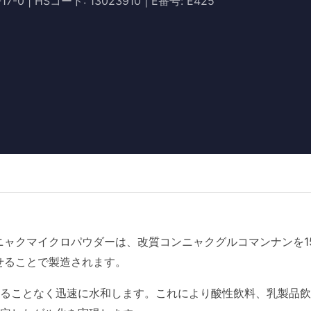
 | HSコード: 13023910 | E番号: E425
ニャクマイクロパウダーは、改質コンニャクグルコマンナンを1
せることで製造されます。
ることなく迅速に水和します。これにより酸性飲料、乳製品飲