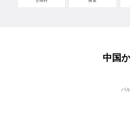
甘味料
酵素
中国
バ