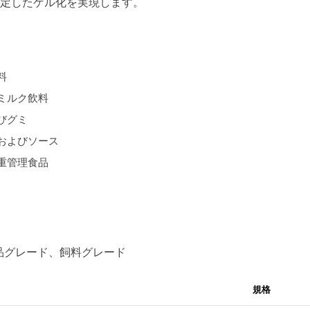
定したゲル化を実現します。
料
ミルク飲料
びグミ
およびソース
重管理食品
品グレード、飼料グレード
規格