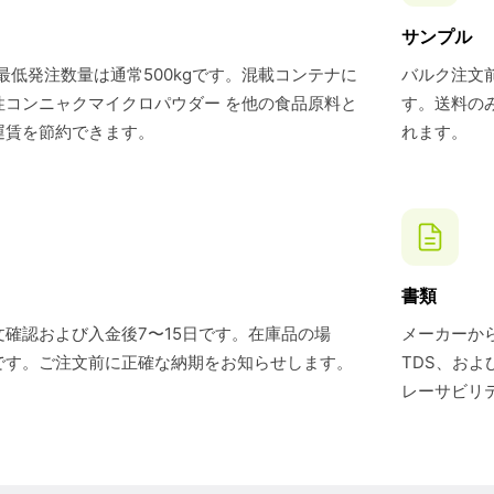
サンプル
最低発注数量は通常500kgです。混載コンテナに
バルク注文前
性コンニャクマイクロパウダー を他の食品原料と
す。送料の
運賃を節約できます。
れます。
書類
確認および入金後7〜15日です。在庫品の場
メーカーから
です。ご注文前に正確な納期をお知らせします。
TDS、お
レーサビリ