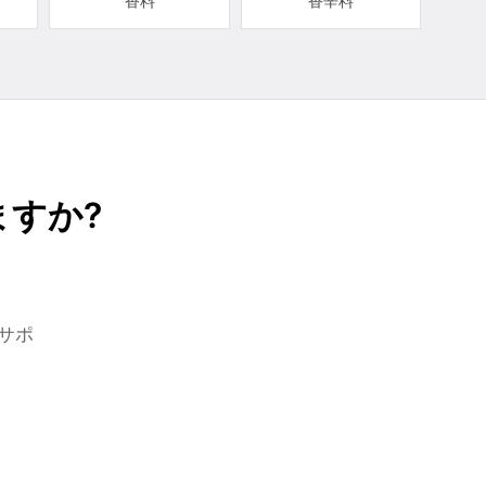
香料
香辛料
すか?
サポ