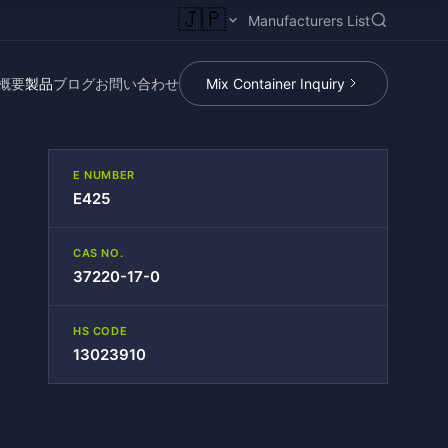
🇯🇵
Manufacturers List
概要
製品
ブログ
お問い合わせ
Mix Container Inquiry
E NUMBER
E425
CAS NO.
37220-17-0
HS CODE
13023910