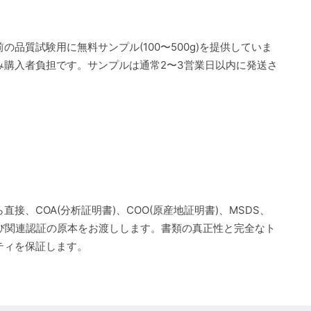
の品質試験用に無料サンプル(100〜500g)を提供していま
み購入者負担です。サンプルは通常2〜3営業日以内に発送さ
直接、COA(分析証明書)、COO(原産地証明書)、MSDS、
よび関連認証の原本をお渡しします。書類の真正性と完全なト
ティを保証します。