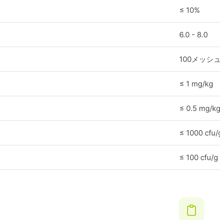
≤ 10%
6.0 - 8.0
100メッシ
≤ 1 mg/kg
≤ 0.5 mg/k
≤ 1000 cfu/
≤ 100 cfu/g