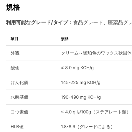
規格
利用可能なグレード/タイプ：
食品グレード、医薬品グ
項目
規格
外観
クリーム～琥珀色のワックス状固体
酸価
≤ 8.0 mg KOH/g
けん化価
145-225 mg KOH/g
水酸基価
190-490 mg KOH/g
ヨウ素価
≤ 4.0 g I₂/100g（ステアレート類）
HLB値
1.8-8.6（グレードによる）