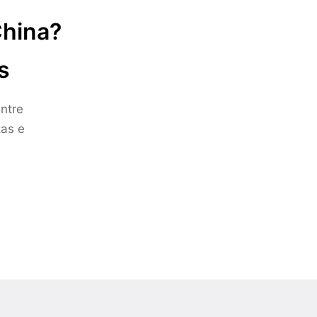
China?
s
ntre
tas e