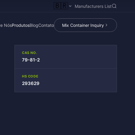
🇧🇷
Manufacturers List
re Nós
Produtos
Blog
Contato
Mix Container Inquiry
CAS NO.
79-81-2
HS CODE
293629