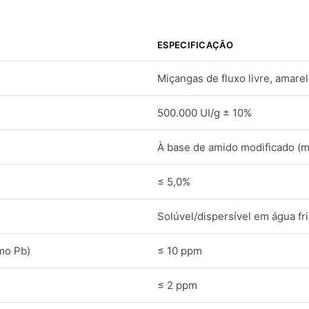
ESPECIFICAÇÃO
Miçangas de fluxo livre, amare
500.000 UI/g ± 10%
À base de amido modificado (m
≤ 5,0%
Solúvel/dispersível em água fri
mo Pb)
≤ 10 ppm
≤ 2 ppm