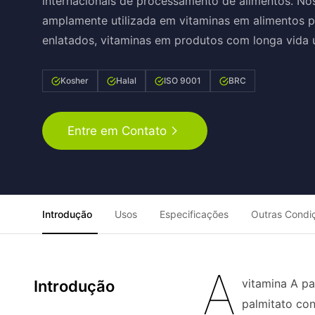
internacionais de processamento de alimentos. No
amplamente utilizada em vitaminas em alimentos p
enlatados, vitaminas em produtos com longa vida ú
Kosher
Halal
ISO 9001
BRC
Entre em Contato
Introdução
Usos
Especificações
Outras Condi
A
vitamina A pa
Introdução
palmitato co