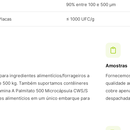
90% entre 100 e 500 μm
Placas
≤ 1000 UFC/g
Amostras
ara ingredientes alimentícios/forrageiros a
Fornecemos 
de 500 kg. Também suportamos contêineres
qualidade a
amina A Palmitato 500 Microcápsula CWS/S
cobre apena
es alimentícios em um único embarque para
despachadas