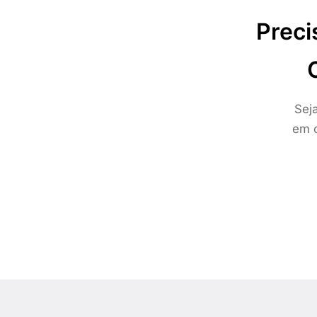
Preci
Sej
em c