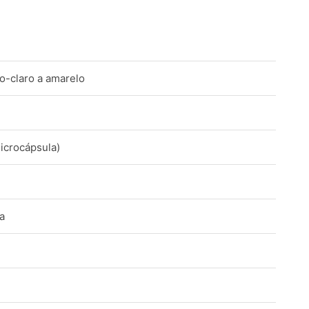
lo-claro a amarelo
icrocápsula)
a