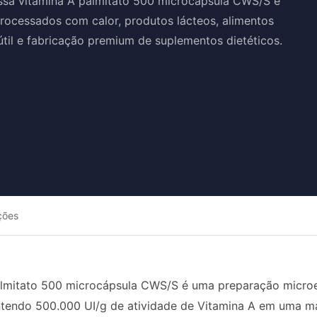
ssa vitamina A palmitato 500 microcápsula CWS/S é
rocessados com calor, produtos lácteos, alimentos
til e fabricação premium de suplementos dietéticos.
ções
lmitato 500 microcápsula CWS/S é uma preparação microenc
ntendo 500.000 UI/g de atividade de Vitamina A em uma ma