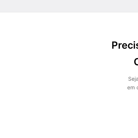
Preci
Sej
em c