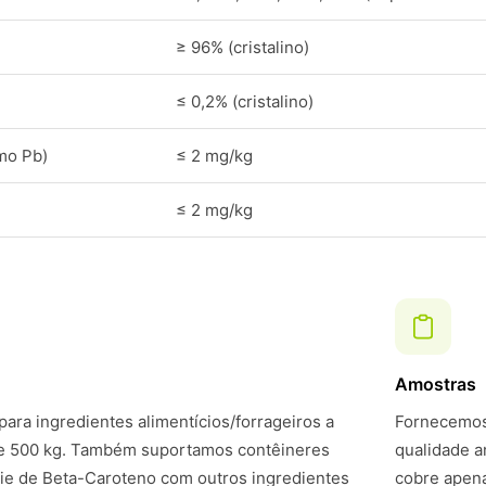
≥ 96% (cristalino)
≤ 0,2% (cristalino)
mo Pb)
≤ 2 mg/kg
≤ 2 mg/kg
Amostras
ara ingredientes alimentícios/forrageiros a
Fornecemos 
de 500 kg. Também suportamos contêineres
qualidade a
ie de Beta-Caroteno com outros ingredientes
cobre apena