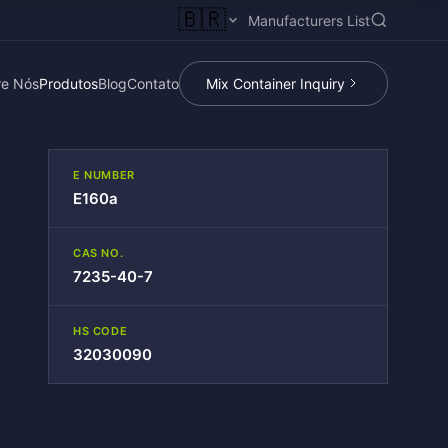
🇧🇷
Manufacturers List
re Nós
Produtos
Blog
Contato
Mix Container Inquiry
E NUMBER
E160a
CAS NO.
7235-40-7
HS CODE
32030090