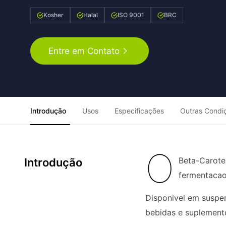
Kosher
Halal
ISO 9001
BRC
Entre em Contato
Introdução
Usos
Especificações
Outras Condi
O
Beta-Carote
Introdução
fermentacao 
Disponivel em suspen
bebidas e suplement