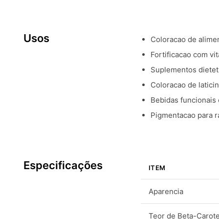
Usos
Coloracao de alimen
Fortificacao com vi
Suplementos dieteti
Coloracao de latici
Bebidas funcionais
Pigmentacao para r
Especificações
ITEM
Aparencia
Teor de Beta-Carot