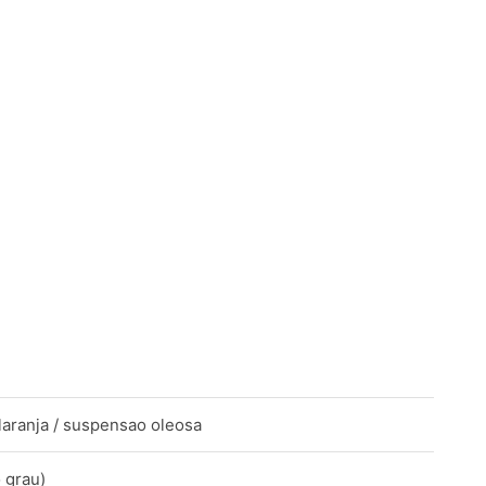
laranja / suspensao oleosa
 grau)