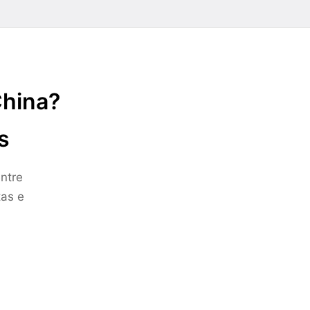
China?
s
ntre
tas e