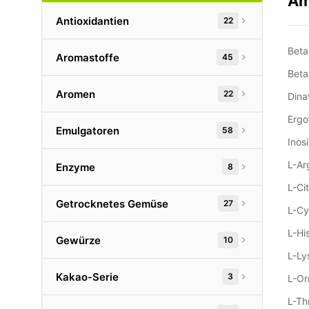
Am
Antioxidantien
22
Beta
Aromastoffe
45
Beta
Aromen
22
Dina
Ergo
Emulgatoren
58
Inos
L-Ar
Enzyme
8
L-Ci
Getrocknetes Gemüse
27
L-Cy
L-His
Gewürze
10
L-Ly
Kakao-Serie
3
L-Or
L-Th