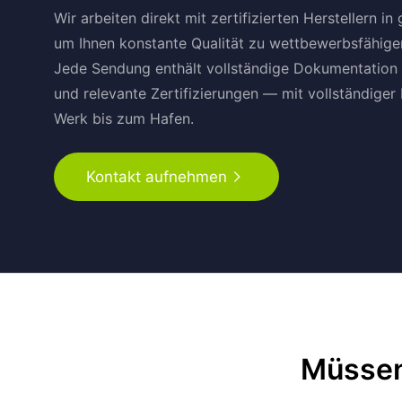
Wir arbeiten direkt mit zertifizierten Herstellern 
Probiotika und Präbiotika
14
um Ihnen konstante Qualität zu wettbewerbsfähigen
Jede Sendung enthält vollständige Dokumentati
Proteine
49
und relevante Zertifizierungen — mit vollständige
Werk bis zum Hafen.
Säuerungsmittel
32
Sonstige
50
Kontakt aufnehmen
Stärke und Zucker
27
Süßungsmittel
65
Tee und Saft
14
Müssen
Verdickungsmittel
53