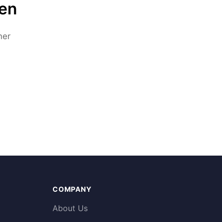
ten
ner
COMPANY
About Us