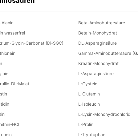
inosäuren
-Alanin
Beta-Aminobuttersäure
in wasserfrei
Betain-Monohydrat
trium-Glycin-Carbonat (Di-SGC)
DL-Asparaginsäure
thionein
Gamma-Aminobuttersäure (G
in
Kreatin-Monohydrat
ginin
L-Asparaginsäure
trullin-DL-Malat
L-Cystein
stin
L-Glutamin
tidin
L-Isoleucin
sin
L-Lysin-Monohydrochlorid
nithin-HCl
L-Prolin
reonin
L-Tryptophan