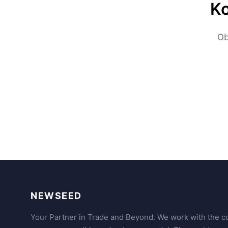
Ko
Vitamine
105
Weitere Hauptprodukte
36
Ob
NEWSEED
Your Partner in Trade and Beyond. We work with the co