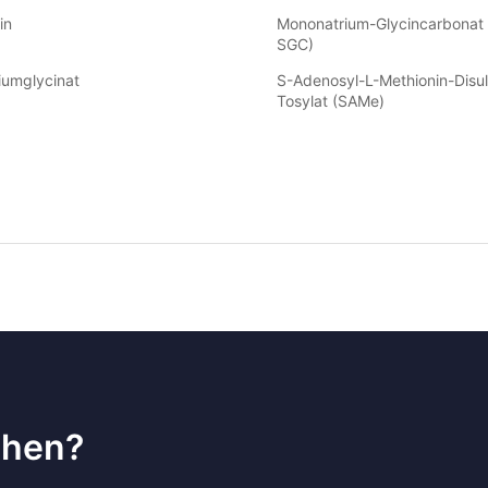
in
Mononatrium-Glycincarbonat
SGC)
iumglycinat
S-Adenosyl-L-Methionin-Disul
Tosylat (SAMe)
ehen?