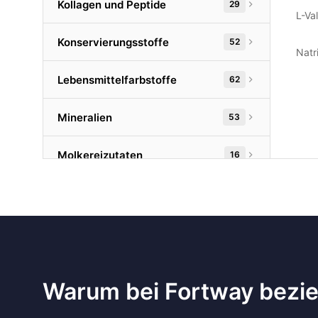
Kollagen und Peptide
29
L-Val
Konservierungsstoffe
52
Natr
Lebensmittelfarbstoffe
62
Mineralien
53
Molkereizutaten
16
Nahrungsergänzungsmittel
23
Öle und Fette
23
Pflanzenextrakte
204
Warum bei Fortway bezi
Phosphate
35