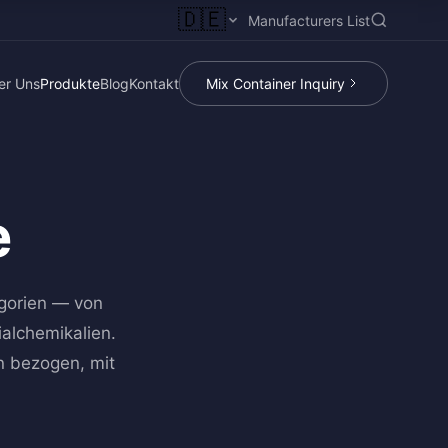
🇩🇪
Manufacturers List
er Uns
Produkte
Blog
Kontakt
Mix Container Inquiry
e
egorien — von
alchemikalien.
rn bezogen, mit