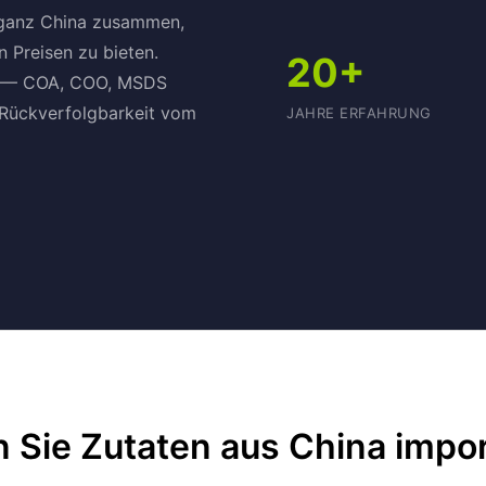
in ganz China zusammen,
 Preisen zu bieten.
20+
on — COA, COO, MSDS
r Rückverfolgbarkeit vom
JAHRE ERFAHRUNG
 Sie Zutaten aus China impor